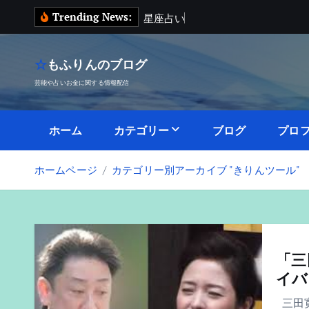
内
Trending News:
星
座
占
い
容
を
ス
☆もふりんのブログ
キ
芸能や占いお金に関する情報配信
ッ
プ
ホーム
カテゴリー
ブログ
プロ
ホームページ
カテゴリー別アーカイブ "きりんツール"
「三
イバ
三田寛