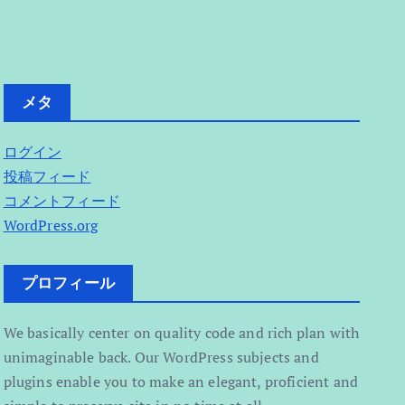
メタ
ログイン
投稿フィード
コメントフィード
WordPress.org
プロフィール
We basically center on quality code and rich plan with
unimaginable back. Our WordPress subjects and
plugins enable you to make an elegant, proficient and