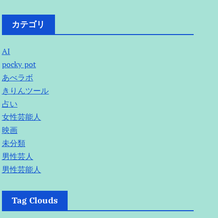
カテゴリ
AI
pocky pot
あべラボ
きりんツール
占い
女性芸能人
映画
未分類
男性芸人
男性芸能人
Tag Clouds