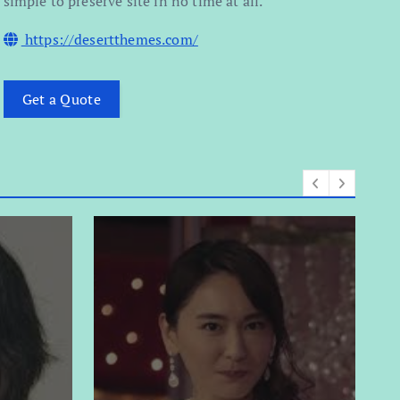
simple to preserve site in no time at all.
https://desertthemes.com/
Get a Quote