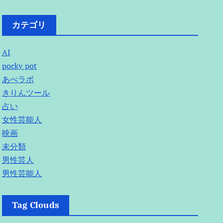
カテゴリ
AI
pocky pot
あべラボ
きりんツール
占い
女性芸能人
映画
未分類
男性芸人
男性芸能人
Tag Clouds