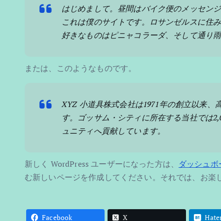
はじめまして。昼間はバイク便のメッセン
これは僕のサイトです。ロサンゼルスに住
好きなものはピニャコラーダ、そして通り
または、このようなものです。
XYZ 小道具株式会社は1971年の創立以
す。ゴッサム・シティに所在する当社では2,
ュニティへ貢献しています。
新しく WordPress ユーザーになった方は、
ダッシュボ
む新しいページを作成してください。それでは、お楽し
Facebook
X
Hate