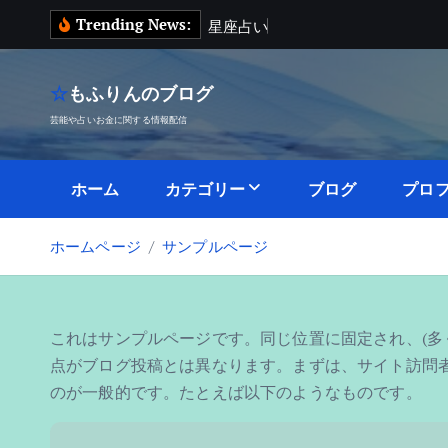
内
Trending News:
星
座
占
い
容
を
ス
☆もふりんのブログ
キ
芸能や占いお金に関する情報配信
ッ
プ
ホーム
カテゴリー
ブログ
プロ
ホームページ
サンプルページ
これはサンプルページです。同じ位置に固定され、(多
点がブログ投稿とは異なります。まずは、サイト訪問
のが一般的です。たとえば以下のようなものです。