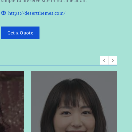
simple to preserve site in no time at all.
https://desertthemes.com/
Get a Quote