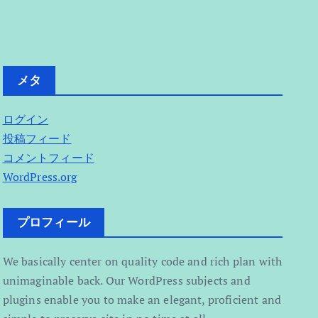
メタ
ログイン
投稿フィード
コメントフィード
WordPress.org
プロフィール
We basically center on quality code and rich plan with
unimaginable back. Our WordPress subjects and
plugins enable you to make an elegant, proficient and