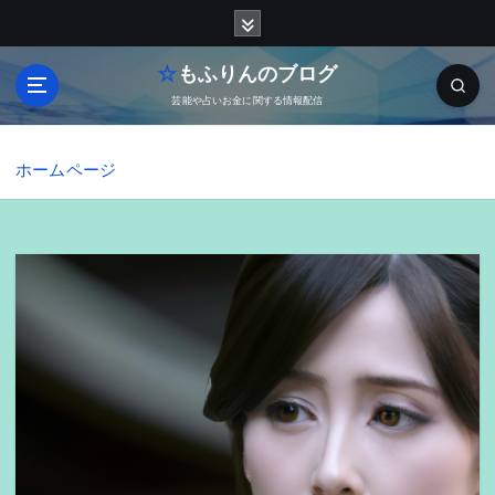
内
容
を
☆もふりんのブログ
ス
芸能や占いお金に関する情報配信
キ
ッ
プ
ホームページ