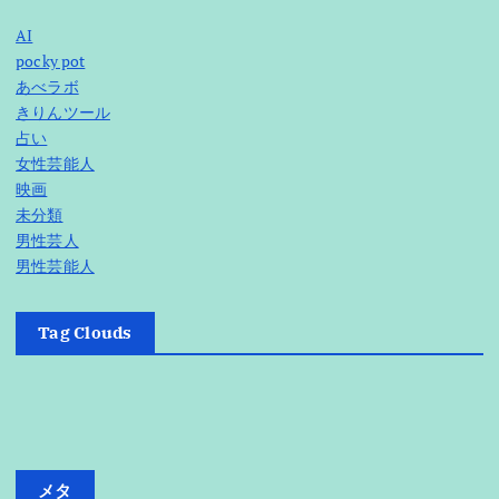
ー
AI
ジ
pocky pot
あべラボ
送
きりんツール
占い
り
女性芸能人
映画
未分類
男性芸人
男性芸能人
Tag Clouds
メタ