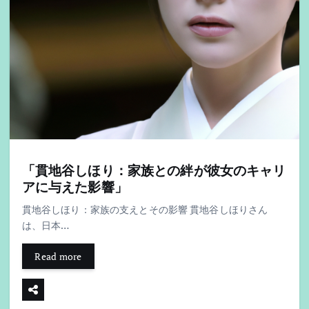
「貫地谷しほり：家族との絆が彼女のキャリ
アに与えた影響」
貫地谷しほり：家族の支えとその影響 貫地谷しほりさん
は、日本…
Read more