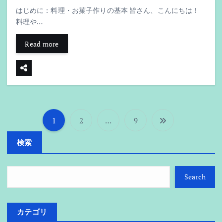
はじめに：料理・お菓子作りの基本 皆さん、こんにちは！
料理や…
Read more
1
2
…
9
投
検索
稿
の
Search
ペ
カテゴリ