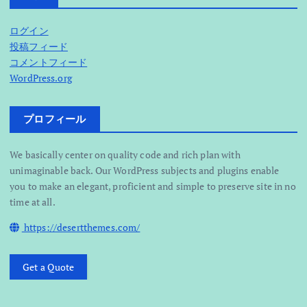
ログイン
投稿フィード
コメントフィード
WordPress.org
プロフィール
We basically center on quality code and rich plan with
unimaginable back. Our WordPress subjects and plugins enable
you to make an elegant, proficient and simple to preserve site in no
time at all.
https://desertthemes.com/
Get a Quote