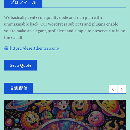
プロフィール
We basically center on quality code and rich plan with
unimaginable back. Our WordPress subjects and plugins enable
you to make an elegant, proficient and simple to preserve site in no
time at all.
https://desertthemes.com/
Get a Quote
見逃配信