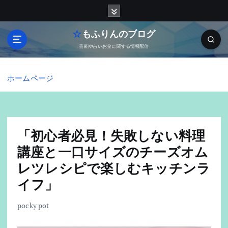
内
容
を
☆もふりんのブログ
ス
芸能や占いお金に関する情報配信
キ
ッ
プ
ホームページ
「初心者必見！失敗しない料理
講座と一口サイズのチーズオム
レツレシピで楽しむキッチンラ
イフ」
pocky pot