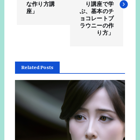
ナ
な作り方講
り講座で学
ビ
座」
ぶ、基本のチ
ョコレートブ
ラウニーの作
ゲ
り方」
ー
シ
Related Posts
ョ
ン