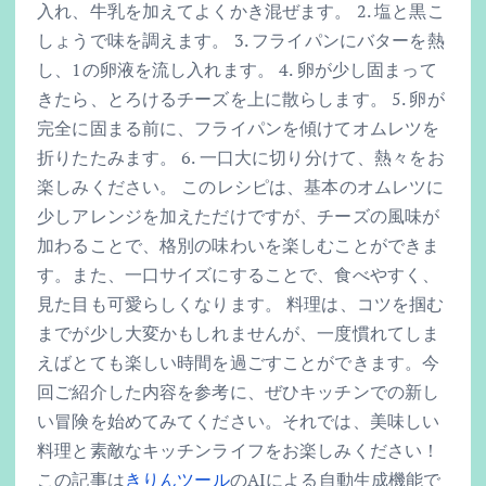
入れ、牛乳を加えてよくかき混ぜます。 2. 塩と黒こ
しょうで味を調えます。 3. フライパンにバターを熱
し、1の卵液を流し入れます。 4. 卵が少し固まって
きたら、とろけるチーズを上に散らします。 5. 卵が
完全に固まる前に、フライパンを傾けてオムレツを
折りたたみます。 6. 一口大に切り分けて、熱々をお
楽しみください。 このレシピは、基本のオムレツに
少しアレンジを加えただけですが、チーズの風味が
加わることで、格別の味わいを楽しむことができま
す。また、一口サイズにすることで、食べやすく、
見た目も可愛らしくなります。 料理は、コツを掴む
までが少し大変かもしれませんが、一度慣れてしま
えばとても楽しい時間を過ごすことができます。今
回ご紹介した内容を参考に、ぜひキッチンでの新し
い冒険を始めてみてください。それでは、美味しい
料理と素敵なキッチンライフをお楽しみください！
この記事は
きりんツール
のAIによる自動生成機能で