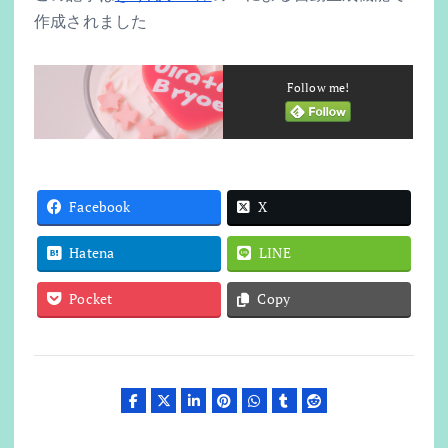
作成されました
Follow me!
Facebook
X
Hatena
LINE
Pocket
Copy