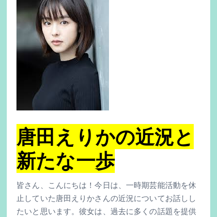
唐田えりかの近況と
新たな一歩
皆さん、こんにちは！今日は、一時期芸能活動を休
止していた唐田えりかさんの近況についてお話しし
たいと思います。彼女は、過去に多くの話題を提供