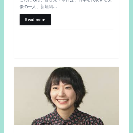
優の一人、新垣結…
Read more