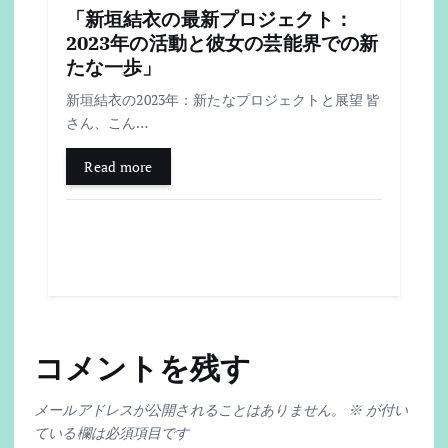
「新垣結衣の最新プロジェクト：
2023年の活動と彼女の芸能界での新
たな一歩」
新垣結衣の2023年：新たなプロジェクトと展望 皆
さん、こん…
Read more
コメントを残す
メールアドレスが公開されることはありません。
※
が付い
ている欄は必須項目です