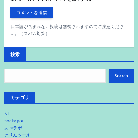
日本語が含まれない投稿は無視されますのでご注意くださ
い。（スパム対策）
検索
Search
カテゴリ
AI
pocky pot
あべラボ
きりんツール