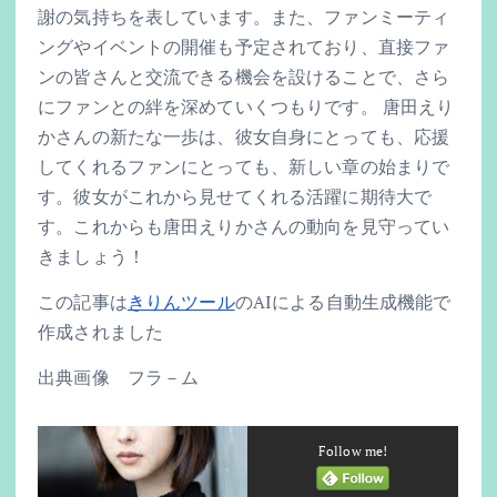
謝の気持ちを表しています。また、ファンミーティ
ングやイベントの開催も予定されており、直接ファ
ンの皆さんと交流できる機会を設けることで、さら
にファンとの絆を深めていくつもりです。 唐田えり
かさんの新たな一歩は、彼女自身にとっても、応援
してくれるファンにとっても、新しい章の始まりで
す。彼女がこれから見せてくれる活躍に期待大で
す。これからも唐田えりかさんの動向を見守ってい
きましょう！
この記事は
きりんツール
のAIによる自動生成機能で
作成されました
出典画像 フラ－ム
Follow me!