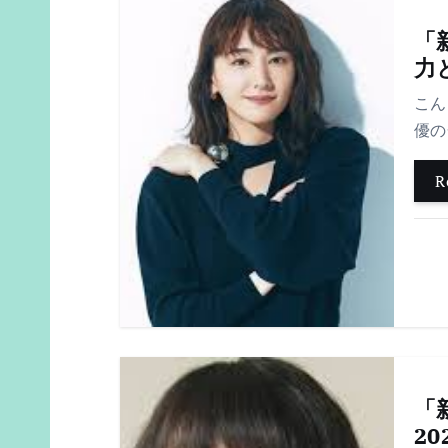
ゲ
「
ー
力
こん
シ
優の
ョ
R
ン
「
2