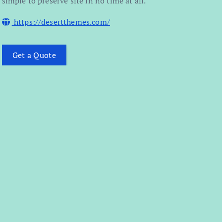
simple to preserve site in no time at all.
https://desertthemes.com/
Get a Quote