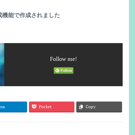
成機能で作成されました
Follow me!
ena
Pocket
Copy