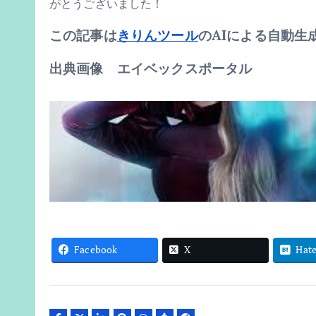
がとうございました！
この記事は
きりんツール
のAIによる自動生
出典画像 エイベックスポータル
Facebook
X
Hat