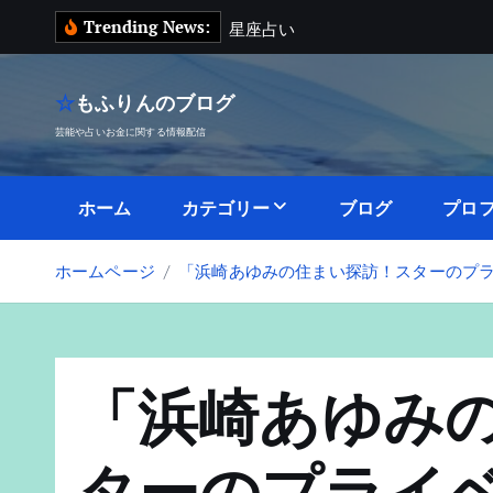
内
Trending News:
星
座
占
い
容
を
ス
☆もふりんのブログ
キ
芸能や占いお金に関する情報配信
ッ
プ
ホーム
カテゴリー
ブログ
プロ
ホームページ
「浜崎あゆみの住まい探訪！スターのプ
「浜崎あゆみ
ターのプライ