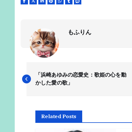
もふりん
投
「浜崎あゆみの恋愛史：歌姫の心を動
稿
かした愛の歌」
ナ
ビ
Related Posts