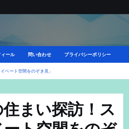
フィール
問い合わせ
プライバシーポリシー
ライベート空間をのぞき見」
の住まい探訪！ス
ベート空間をのぞ