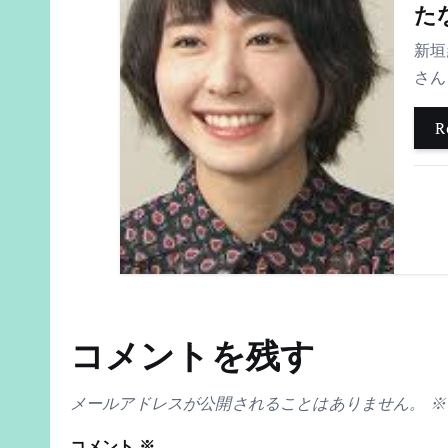
た
新垣
さん
R
コメントを残す
メールアドレスが公開されることはありません。
※
コメント
※