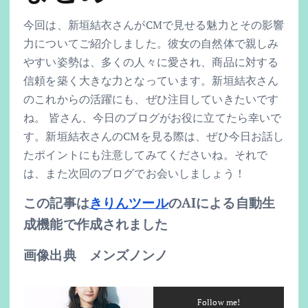
今回は、新垣結衣さんがCMで見せる魅力とその影響
力についてご紹介しました。彼女の自然体で親しみ
やすい姿勢は、多くの人々に愛され、商品に対する
信頼を築く大きな力となっています。新垣結衣さん
のこれからの活躍にも、ぜひ注目していきたいです
ね。 皆さん、今日のブログがお役に立てたら幸いで
す。新垣結衣さんのCMを見る際は、ぜひ今日お話し
たポイントにも注意してみてくださいね。それで
は、また次回のブログでお会いしましょう！
この記事は
きりんツール
のAIによる自動生
成機能で作成されました
画像出典 メンズノンノ
Follow me!