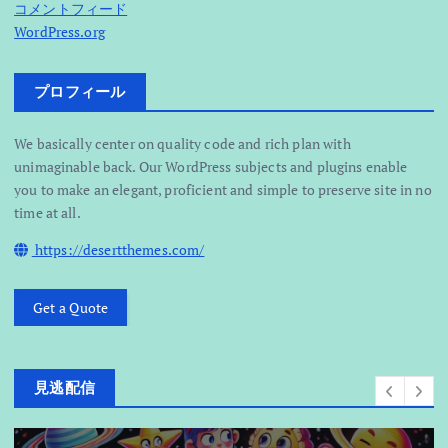
コメントフィード
WordPress.org
プロフィール
We basically center on quality code and rich plan with
unimaginable back. Our WordPress subjects and plugins enable
you to make an elegant, proficient and simple to preserve site in no
time at all.
https://desertthemes.com/
Get a Quote
見逃配信