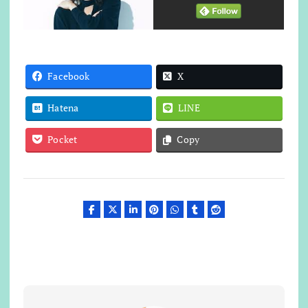
Facebook
X
Hatena
LINE
Pocket
Copy