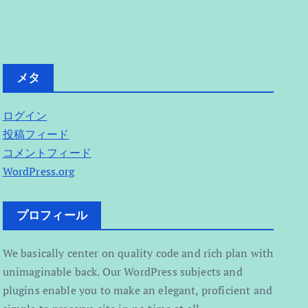
メタ
ログイン
投稿フィード
コメントフィード
WordPress.org
プロフィール
We basically center on quality code and rich plan with
unimaginable back. Our WordPress subjects and
plugins enable you to make an elegant, proficient and