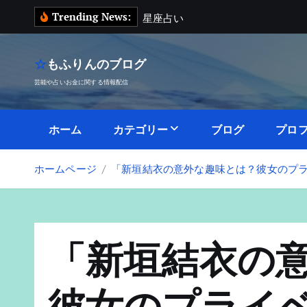
内
Trending News:
星
座
占
い
容
を
ス
☆もふりんのブログ
キ
芸能や占いお金に関する情報配信
ッ
プ
ホーム
カテゴリー
ブログ
プロ
ホームページ
「新垣結衣の意外な趣味とは？彼女のプ
「新垣結衣の
彼女のプライ