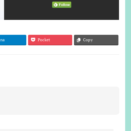
ena
Pocket
Copy