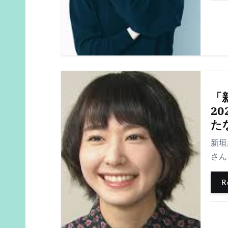
ン
「
2
た
新垣
さん
R