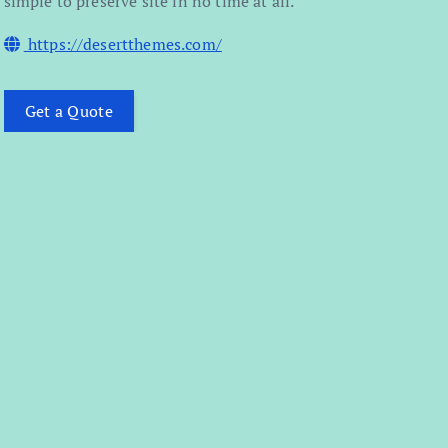
simple to preserve site in no time at all.
https://desertthemes.com/
Get a Quote