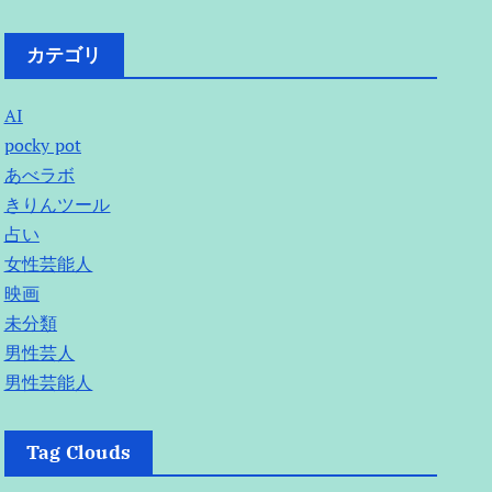
カテゴリ
AI
pocky pot
あべラボ
きりんツール
占い
女性芸能人
映画
未分類
男性芸人
男性芸能人
Tag Clouds