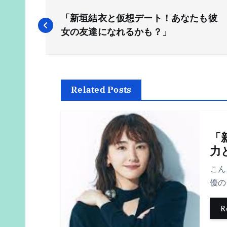
投
「新垣結衣と仮想デート！あなたも彼
稿
女の友達になれるかも？」
ナ
ビ
Related Posts
ゲ
「
ー
力
こん
シ
優の
ョ
R