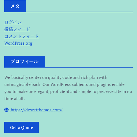
メタ
ログイン
投稿フィード
コメントフィード
WordPress.org
プロフィール
We basically center on quality code and rich plan with
unimaginable back. Our WordPress subjects and plugins enable
you to make an elegant, proficient and simple to preserve site in no
time at all.
https://desertthemes.com/
Get a Quote