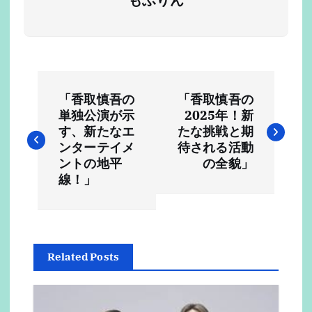
投
「香取慎吾の
「香取慎吾の
稿
単独公演が示
2025年！新
す、新たなエ
たな挑戦と期
ナ
ンターテイメ
待される活動
ントの地平
の全貌」
ビ
線！」
ゲ
ー
Related Posts
シ