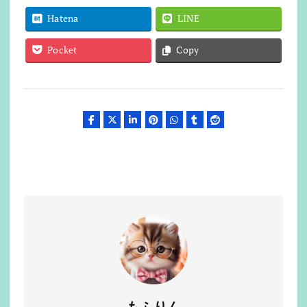
Hatena
LINE
Pocket
Copy
もふりん