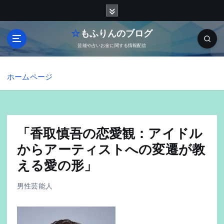
内
容
を
☆もふりんのブログ
ス
芸能や占いお金に関する情報配信
キ
ッ
プ
ホームページ
「香取慎吾の恋愛観：アイドル
からアーティストへの変遷が教
える愛の形」
男性芸能人