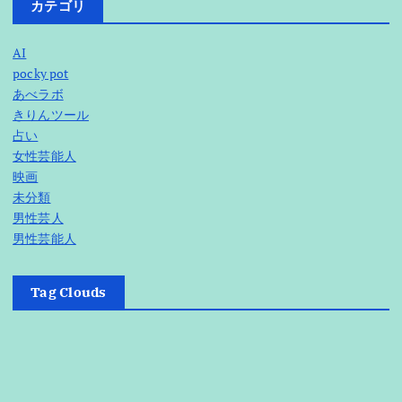
カテゴリ
AI
pocky pot
あべラボ
きりんツール
占い
女性芸能人
映画
未分類
男性芸人
男性芸能人
Tag Clouds