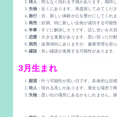
待人
：間もなく現れる予感があります。期待
失物
：近くにあります。再度探してみてくだ
旅行
：吉。新しい体験が心を豊かにしてくれ
商売
：好調。特に新しい企画が成功する可能
争事
：すぐに解決しそうです。話し合いを大
恋愛
：大きな進展があります。思い切った行
病気
：改善傾向にありますが、健康管理を怠
縁談
：良い縁談が進展する可能性があります
3月生まれ
願望
：叶う可能性が高い日です。具体的な目
待人
：現れる兆しがあります。身近な場所で
失物
：思い出の場所にあるかもしれません。