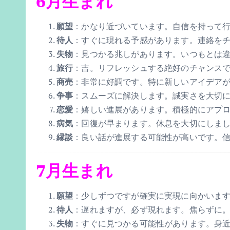
6月生まれ
願望
：かなり近づいています。自信を持って
待人
：すぐに現れる予感があります。連絡を
失物
：見つかる兆しがあります。いつもとは
旅行
：吉。リフレッシュする絶好のチャンス
商売
：非常に好調です。特に新しいアイデア
争事
：スムーズに解決します。誠実さを大切
恋愛
：嬉しい進展があります。積極的にアプ
病気
：回復が早まります。休息を大切にしま
縁談
：良い話が進展する可能性が高いです。
7月生まれ
願望
：少しずつですが確実に実現に向かいま
待人
：遅れますが、必ず現れます。焦らずに
失物
：すぐに見つかる可能性があります。身