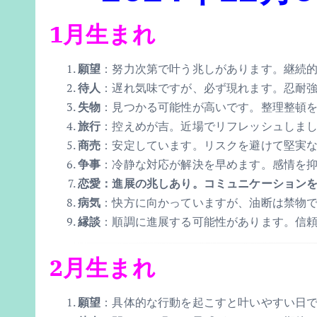
1月生まれ
願望
：努力次第で叶う兆しがあります。継続
待人
：遅れ気味ですが、必ず現れます。忍耐
失物
：見つかる可能性が高いです。整理整頓
旅行
：控えめが吉。近場でリフレッシュしま
商売
：安定しています。リスクを避けて堅実
争事
：冷静な対応が解決を早めます。感情を
恋愛：進展の兆しあり。コミュニケーション
病気
：快方に向かっていますが、油断は禁物
縁談
：順調に進展する可能性があります。信
2月生まれ
願望
：具体的な行動を起こすと叶いやすい日