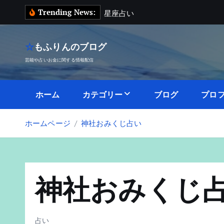
内
Trending News:
星
座
占
い
容
を
ス
☆もふりんのブログ
キ
芸能や占いお金に関する情報配信
ッ
プ
ホーム
カテゴリー
ブログ
プロ
ホームページ
神社おみくじ占い
神社おみくじ
占い