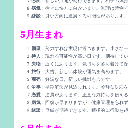
恋愛
：新しい展開が期待できます。相手の気
病気
：徐々に快方に向かいます。無理は禁物
縁談
：良い方向に進展する可能性があります
5月生まれ
願望
：努力すれば実現に近づきます。小さな
待人
：現れる可能性が高い日です。期待して
失物
：近くにあります。気持ちを落ち着けて
旅行
：大吉。新しい体験が運気を高めます。
商売
：好調な日。新しい挑戦も吉です。
争事
：早期解決が見込まれます。冷静な対応
恋愛
：進展があります。正直な気持ちを伝え
病気
：回復が早まりますが、健康管理を忘れ
縁談
：良縁が期待できます。積極的に行動を