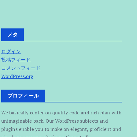
メタ
ログイン
投稿フィード
コメントフィード
WordPress.org
プロフィール
We basically center on quality code and rich plan with
unimaginable back. Our WordPress subjects and
plugins enable you to make an elegant, proficient and