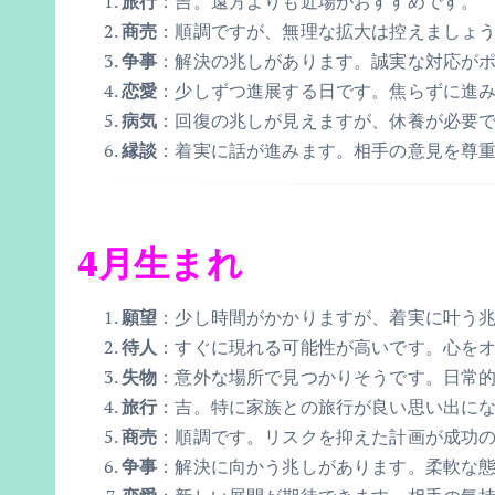
旅行
：吉。遠方よりも近場がおすすめです。
商売
：順調ですが、無理な拡大は控えましょ
争事
：解決の兆しがあります。誠実な対応が
恋愛
：少しずつ進展する日です。焦らずに進
病気
：回復の兆しが見えますが、休養が必要
縁談
：着実に話が進みます。相手の意見を尊
4月生まれ
願望
：少し時間がかかりますが、着実に叶う
待人
：すぐに現れる可能性が高いです。心を
失物
：意外な場所で見つかりそうです。日常
旅行
：吉。特に家族との旅行が良い思い出に
商売
：順調です。リスクを抑えた計画が成功
争事
：解決に向かう兆しがあります。柔軟な