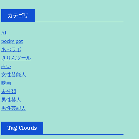
カテゴリ
AI
pocky pot
あべラボ
きりんツール
占い
女性芸能人
映画
未分類
男性芸人
男性芸能人
Tag Clouds