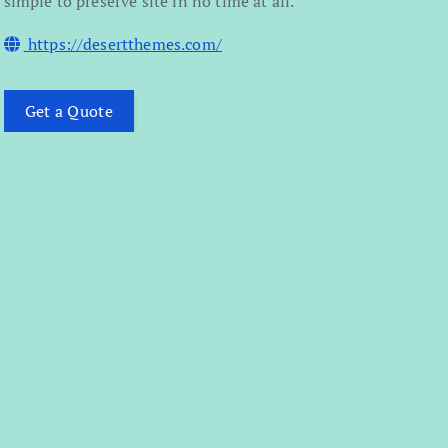
simple to preserve site in no time at all.
https://desertthemes.com/
Get a Quote